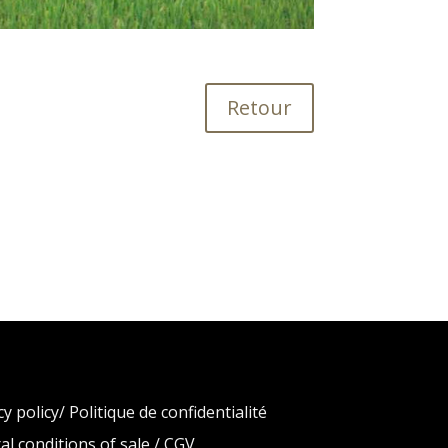
Retour
y policy/ Politique de confidentialité
al conditions of sale / CGV