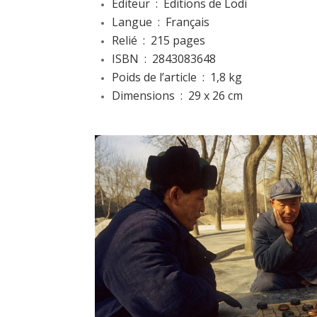
Éditeur ‏ : ‎ Editions de Lodi
Langue ‏ : ‎
Français
Relié ‏ : ‎ 215
pages
ISBN ‏ : ‎ 2843083648
Poids de l’article ‏ : ‎
1,8 kg
Dimensions ‏ : ‎ 29
x 26 cm