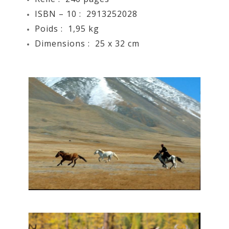
ISBN – 10‏ : ‎
2913252028
Poids‏ : ‎
1,95 kg
Dimensions ‏: ‎ 25
x 32 cm