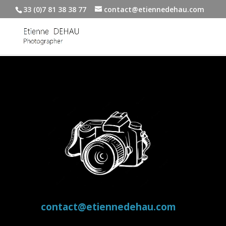
33 (0)7 81 38 38 77
contact@etiennedehau.com
contact@etiennedehau.com