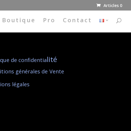
Articles 0
Boutique
Pro
Contact
lité
ique de confidentia
itions générales de
Vente
ions l
égales