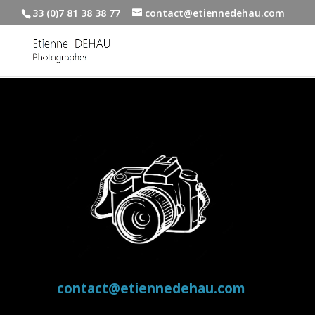
33 (0)7 81 38 38 77
contact@etiennedehau.com
contact@etiennedehau.com