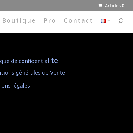
Articles 0
Boutique
Pro
Contact
lité
ique de confidentia
itions générales de
Vente
ions l
égales