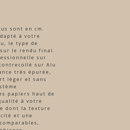
sus sont en cm.
adapté à votre
u, le type de
ur le rendu final.
fessionnelle sur
ontrecollé sur Alu
ance très épurée,
rt léger et sans
ystème
es papiers haut de
ualité à votre
le dont la texture
cité et une
ncomparables,
mbiance