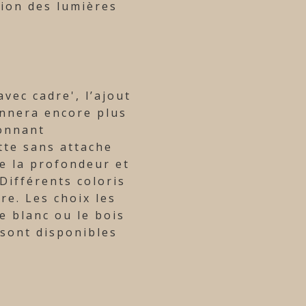
tion des lumières
avec cadre', l’ajout
onnera encore plus
donnant
tte sans attache
e la profondeur et
 Différents coloris
re. Les choix les
le blanc ou le bois
 sont disponibles