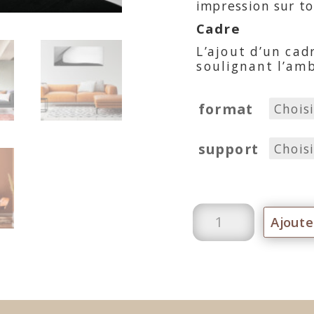
impression sur toi
Cadre
L’ajout d’un cad
soulignant l’amb
format
support
quantité
de
Ombre
et
lumière
Ajoute