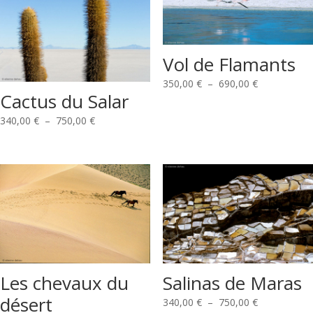
Vol de Flamants
Plage
350,00
€
–
690,00
€
Cactus du Salar
de
prix :
Plage
340,00
€
–
750,00
€
350,00 €
de
à
prix :
690,00 €
340,00 €
à
750,00 €
Salinas de Maras
Les chevaux du
désert
Plage
340,00
€
–
750,00
€