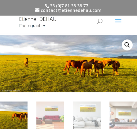
33 (0)7 81 38 38 77
contact@etiennedehau.com
Accueil
/
tirages d'art
/ Chevaux en liberté