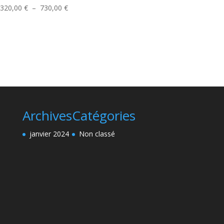
de
Plage
320,00
€
–
730,00
€
prix :
de
340,00 €
prix :
à
320,00 €
750,00 €
à
730,00 €
Archives
Catégories
janvier 2024
Non classé