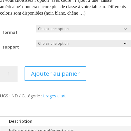
Si vous choisissez l’option ‘avec cadre’
,
l’ajout d’une
‘caisse
américaine’ donnera encore plus de classe à votre tableau. Différents
coloris sont disponibles (noir, blanc, chêne …).
format
support
quantité
Ajouter au panier
de
Chevaux
en
liberté
UGS :
ND
Catégorie :
tirages d'art
Description
Informations complémentaires