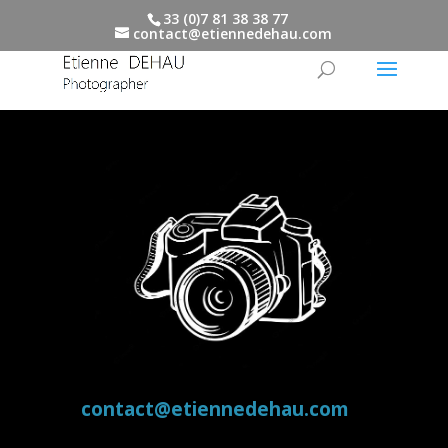
33 (0)7 81 38 38 77
contact@etiennedehau.com
contact@etiennedehau.com