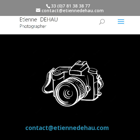
33 (0)7 81 38 38 77
contact@etiennedehau.com
contact@etiennedehau.com